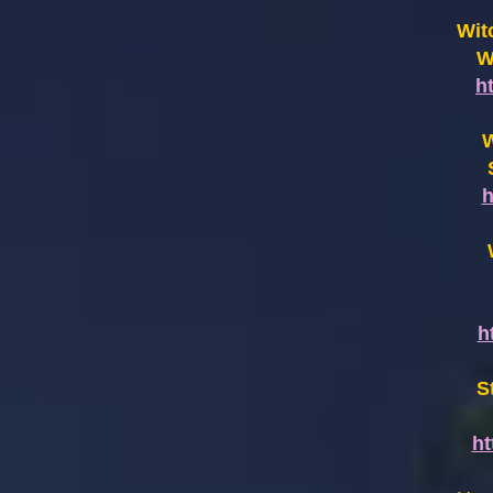
Wit
W
h
W
h
h
S
h