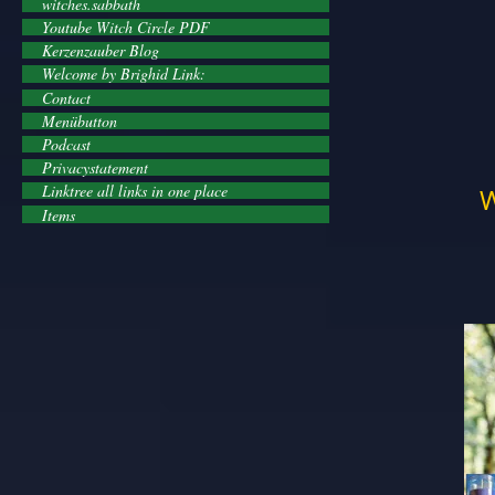
witches.sabbath
Youtube Witch Circle PDF
Kerzenzauber Blog
Welcome by Brighid Link:
Contact
Menübutton
Podcast
Privacystatement
Linktree all links in one place
W
Items