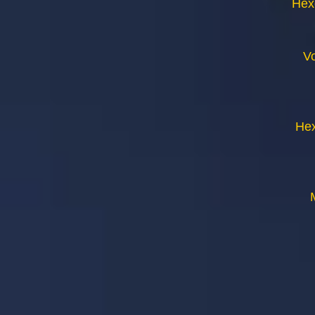
Hex
V
Hex