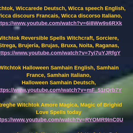
chtok, Wiccarede Deutsch, Wicca speech English,
icca discours Francais, Wicca discorso Italiano,
ttps://www.youtube.com/watch?v=6i8Ww9s6RXk
itchtok Reversible Spells Witchcraft, Sorciere,
Strega, Brujería, Brujas, Bruxa, Noita, Raganas,
ttps://www.youtube.com/watch?v=7yi7uYJRfgY
Witchtok Halloween Samhain English, Samhain
France,
Samhain Italiano,
Halloween Samhain Deutsch,
ttps://www.youtube.com/watch?v=mF_51rQrb7Y
treghe Witchtok Amore Magica, Magic of Brighid
Love Spells today
ttps://www.youtube.com/watch?v=RYOMR9InC0U