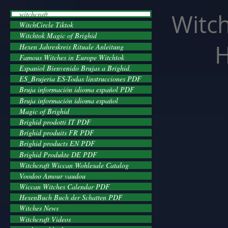
facebook-domain-verification=cvcpizmtgksq5fcmew8rd7c26oubyk
Witch
witchcraft
WitchCircle Tiktok
Witchtok Magic of Brighid
H
Hexen Jahreskreis Rituale Anleitung
Famous Witches in Europe Witchtok
Espaniol Bienvenido Brujas a Brighid.
ES_Brujeria ES-Todas linstrucciones PDF
Bruja información idioma español PDF
Bruja información idioma español
Magic of Brighid
Brighid prodotti IT PDF
Brighid produits FR PDF
Brighid products EN PDF
Brighid Produkte DE PDF
Witchcraft Wiccan Wohlesale Catalog
Voodoo Amour vaudou
Wiccan Witches Calendar PDF
HexenBuch Buch der Schatten PDF
Witches News
Witchcraft Videos