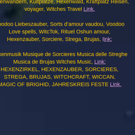
enwandern, Kultplätze, Hexenwald, Kraftplatz Reisen,
voyager, Witches Travel
Link.
oodoo Liebeszauber, Sorts d’amour vaudou, Voodoo
Love spells, WitcTok, Rituel Oshun amour,
Hexenzauber, Sorciere, Strega, Brujas,
l
ink:
enmusik Musique de Sorcieres Musica delle Streghe
Musica de Brujas Witches Music,
Link:
HEXENZIRKEL, HEXENZAUBER, SORCIERES,
STREGA, BRUJAS, WITCHCRAFT, WICCAN,
MAGIC OF BRIGHID, JAHRESKREIS FESTE
Link.