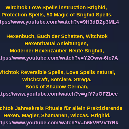
Witchtok Love Spells instruction Brighid,
Protection Spells, 50 Magic of Brighid Spells,
ttps://www.youtube.com/watch?v=9H3dBZp3ML4
Hexenbuch, Buch der Schatten, Witchtok
Hexenritaual Anleitungen,
Moderner Hexenzauber Heute Brighid,
ttps://www.youtube.com/watch?v=Y2Oww-6fe7A
itchtok Reversible Spells, Love Spells natural,
Witchcraft, Sorciere, Strega,
Book of Shadow German,
ttps://www.youtube.com/watch?v=gfY7uOFZbcc
chtok Jahreskreis Rituale für allein Praktizierende
Hexen,
Magier, Shamanen, Wiccas, Brighid,
ttps://www.youtube.com/watch?v=h6kVRVVTrRk