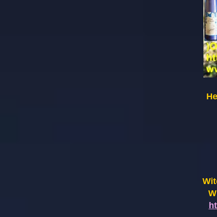
He
Wit
Wi
h