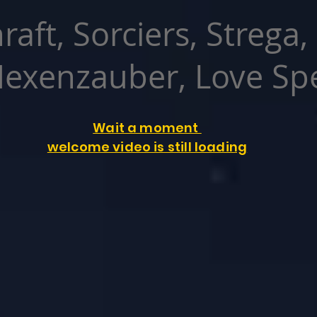
raft, Sorciers, Strega,
exenzauber, Love Spe
Wait a moment
welcome video is still loading