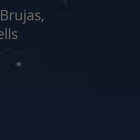
 Brujas,
lls