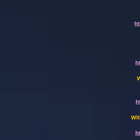
h
h
W
h
Wit
h